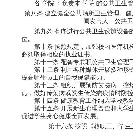
各
学院
：负责本
学院
的公共卫生
第八条
建立健全公共场所卫生管理、健
闻发言人、公共
第九条
有序进行公共卫生设施设备
位。
第十条
按照规定，加强校内医疗机
必须取得相应的执业证书。
第十一条
配备专兼职公共卫生管理
第十二条
利用各种媒体开展多种形
提高师生员工的自我保健能力。
第十三条
组织开展预防艾滋病、控
点，做好传染病或发生传染病疫情时防
第十四条
健康教育工作纳入学校教
第十五条
开展新生心理普查和大学
促进学生身心健康全面发展。
第十六条
按照《教职工、学生